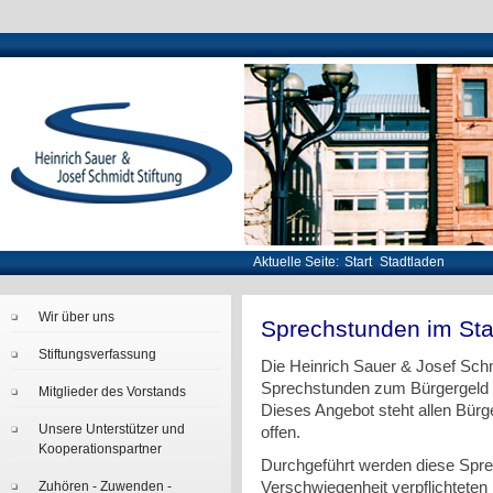
Aktuelle Seite:
Start
Stadtladen
Wir über uns
Sprechstunden im Sta
Stiftungsverfassung
Die Heinrich Sauer & Josef Schm
Sprechstunden zum Bürgergeld i
Mitglieder des Vorstands
Dieses Angebot steht allen Bürg
Unsere Unterstützer und
offen.
Kooperationspartner
Durchgeführt werden diese Spre
Zuhören - Zuwenden -
Verschwiegenheit verpflichteten 