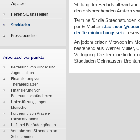
Zupacken
Stiftung. Im Bedarfsfall wird au
den entsprechenden Ämtern sow
Helfen SIE uns Helfen
Termine für die Sprechstunden k
Stadtladen
per E-Mail an
stadtladen@sauer-
der Terminbuchungsseite
reserv
Presseberichte
An jedem dritten Mittwoch im M
bestehend aus Werner Müller, C
Verfügung. Die Termine finden i
Arbeitsschwerpunkte
Stadtladen Gelnhausen, Brentano
Betreuung von Kinder und
Jugendlichen
Finanzierung von
Therapieplätzen
Finanzierung von
Betreuungsmaßnahmen
Unterstützung junger
Menschen
Förderung von Präven-
tionsmaßnamen
Hilfe bei Behördengängen
Vergabe von Stipendien an
Schüler/innen