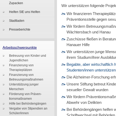
Zupacken
Wir unterstützen folgende Projek
Helfen SIE uns Helfen
Wir finanzieren Therapieplät
Präventionsstelle gegen sex
Stadtladen
Wir fördern Betreuungsmaßn
Presseberichte
Wächtersbach und Hanau
Zuschüsse fließen in Berat
Hanauer Hilfe
Arbeitsschwerpunkte
Wir unterstützen junge Mensch
Betreuung von Kinder und
ihrem Studium/ihrer Ausbildu
Jugendlichen
Begabte, aber wirtschaftlich 
Finanzierung von
Therapieplätzen
Studenten/innen unterstützen
Finanzierung von
Die Alzheimer-Forschung erhä
Betreuungsmaßnahmen
Unsere Stiftung betreut Kind
Unterstützung junger
Menschen
sexueller Gewalt wurden
Förderung von Präven-
Wir fördern Präventionsmaßna
tionsmaßnamen
Abwehr von Delikten
Hilfe bei Behördengängen
Vergabe von Stipendien an
Bei Behördengängen helfen w
Schüler/innen
Schriftwechsel mit Behörden,